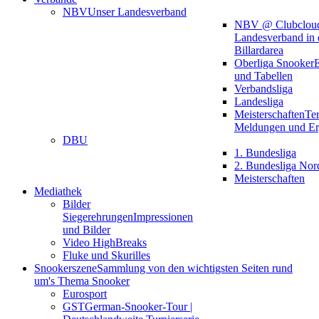
NBV
Unser Landesverband
NBV @ Clubclou
Landesverband in 
Billardarea
Oberliga Snooker
E
und Tabellen
Verbandsliga
Landesliga
Meisterschaften
Te
Meldungen und Er
DBU
1. Bundesliga
2. Bundesliga Nor
Meisterschaften
Mediathek
Bilder
Siegerehrungen
Impressionen
und Bilder
Video HighBreaks
Fluke und Skurilles
Snookerszene
Sammlung von den wichtigsten Seiten rund
um's Thema Snooker
Eurosport
GST
German-Snooker-Tour |