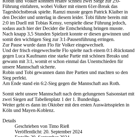
Robin und Volker konnten relativ schnell zwei Siege zur 2:0-
Führung einfahren, wobei Volker mit einem 61er-Break das
Tageshöchstbreak spielte. Ramzi musste gegen Patrick Klaiber in
den Decider und unterlag in diesem leider. Tobi führte bereits mit
2:0 im Duell mit Tobias Kensy, verspielte diese Führung jedoch,
sodass auch hier der Decider die Entscheidung bringen musste.
Nach knapp 3,5 Stunden Spielzeit konnte er diesen gewinnen und
somit den wichtigen Sieg zur 3:1-Pausenführung erringen.
Zur Pause wurde dann Flo für Volker eingewechselt.
Und der frisch eingewechselte Flo spielte nach einem 0:1-Rückstand
gegen Luca Kaufmann eine starke Partie mit schönen Breaks und
gewann mit 3:1, womit er schon einmal das Unentschieden für
unsere Mannschaft sicherte.
Robin und Tobi gewannen dann ihre Partien und machten so den
Sieg perfekt.
Am Ende stand ein 6:2-Sieg gegen die Mannschaft aus Roth.
Somit steht unsere Mannschaft nach dem gelungenen Saisonstart mit
zwei Siegen auf Tabellenplatz 1 der 1. Bundesliga.
Weiter geht es dann im Oktober mit den ersten Auswärtsspielen in
Köln und Mayen-Koblenz.
Details
Geschrieben von
Timo Rieß
Veröffentlicht: 20. September 2024