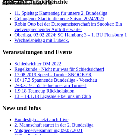
Willkommen im Snookerclub Hamburg e.V.
Die Batterie
Tisch 6
Die Batterie
Beliebte Trainingstische
Beliebte Trainingstische
Unser TV-Table Tisch 1
Unser TV-Table Tisch 1
The Cup Gallery
Spiel- und Turnierberichte
Tisch 9 bis 5
mit extra Tischheizung von oben
Tisch 5 bis 9
Jeden Mittwoch Snookertraining mit Ole
Jeden Mittwoch Snookertraining mit Ole
mit Live-Streaming
mit Live-Streaming
11. Spieltag: Kantersieg für unsere 2. Bundesliga
Gelungener Start in die neue Saison 2024/2025
Robin Otto bei der Europameisterschaft im Snooker: Ein
vielversprechender Auftritt erwartet
Oberliga, 03.02.2024: SC Hamburg 3 – 1. BU Flensburg 1
Wechselspieltag mit Lübeck.
Veranstaltungen und Events
Schiedsrichter DM 2022
Regelkunde - Nicht nur was für Schiedsrichter!
17.08.2019 Speed - Turnier SNOOKER
16+17.3 Spannende Bundesliga - Vorschau
2+3.3.19 - 55 Teilnehmer am Turnier!
1.9.18 Teamcup Rückholaktion
13 + 14.1.18 Ligaspiele bei uns im Club
News und Infos
Bundesliga - Jetzt auch Live
2. Mannschaft startet in der 2. Bundesliga
Mitgliederversammlung 09.07.2021