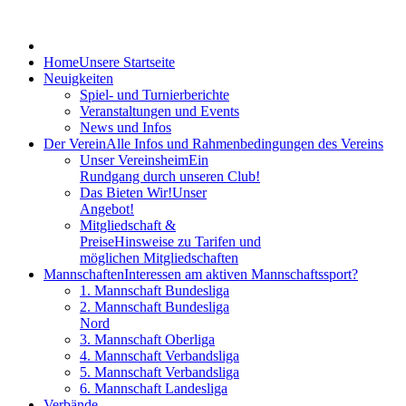
Home
Unsere Startseite
Neuigkeiten
Spiel- und Turnierberichte
Veranstaltungen und Events
News und Infos
Der Verein
Alle Infos und Rahmenbedingungen des Vereins
Unser Vereinsheim
Ein
Rundgang durch unseren Club!
Das Bieten Wir!
Unser
Angebot!
Mitgliedschaft &
Preise
Hinsweise zu Tarifen und
möglichen Mitgliedschaften
Mannschaften
Interessen am aktiven Mannschaftssport?
1. Mannschaft Bundesliga
2. Mannschaft Bundesliga
Nord
3. Mannschaft Oberliga
4. Mannschaft Verbandsliga
5. Mannschaft Verbandsliga
6. Mannschaft Landesliga
Verbände