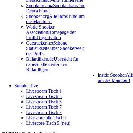
Deutschlandweite Turnierserie
Snookermania
Snookerbasis für
Deutschland
Snooker.org
Alle Infos rund um
die Maintour!
World Snooker
Association
Homepage der
Profi-Organisation
Cuetracker.net
Schöne
Statistikseite über Snookerwelt
der Profis
Billardligen.de
Übersicht für
nahezu alle deutschen
Billardligen
Inside Snooker
All
um die Maintour!
Snooker live
Livestream Tisch 1
Livestream Tisch 5
Livestream Tisch 6
Livestream Tisch 7
Livestream Tisch 8
Livescore alle Tische
Livescore Tisch 5 (neu)