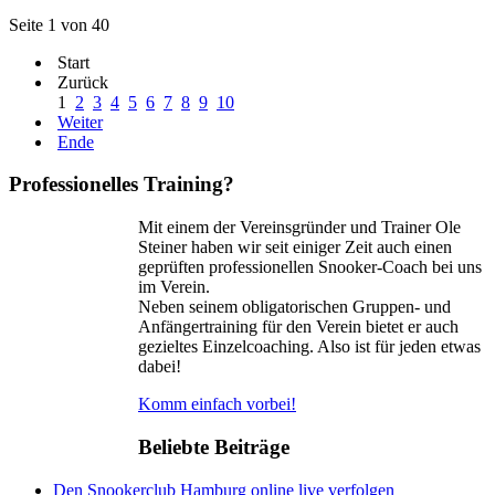
Seite 1 von 40
Start
Zurück
1
2
3
4
5
6
7
8
9
10
Weiter
Ende
Professionelles Training?
Mit einem der Vereinsgründer und Trainer Ole
Steiner haben wir seit einiger Zeit auch einen
geprüften professionellen Snooker-Coach bei uns
im Verein.
Neben seinem obligatorischen Gruppen- und
Anfängertraining für den Verein bietet er auch
gezieltes Einzelcoaching. Also ist für jeden etwas
dabei!
Komm einfach vorbei!
Beliebte Beiträge
Den Snookerclub Hamburg online live verfolgen