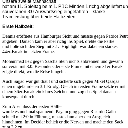
Unsere zweite Mannschaft
hat am 11. Spieltag beim 1. PBC Minden 1 richg abgeliefert u
souveränen 8:0-Auswärtssieg eingefahren – starke
Teamleistung über beide Halbzeiten!
Erste Halbzeit:
Dennis eröffnete aus Hamburger Sicht und musste gegen Patrice Pet
abgeben. Danach kam er aber richg ins Spiel, drehte die Partie
und holte sich den Sieg mit 3:1. Highlight war dabei ein starkes
44er-Break im letzten Frame.
Mohammad ließ gegen Sascha Stein nichts anbrennen und gewann
souverän mit 3:0. Besonders der erste Frame mit einem 31er-Break
zeigte direkt, wo die Reise hingeht.
Auch Sajjad war gut drauf und sicherte sich gegen Mikel Qasqas
einen ungefährdeten 3:1-Erfolg. Gleich im ersten Frame setzte er mit
einem 36er-Break ein klares Zeichen und zog das Spiel danach
konsequent durch.
Zum Abschluss der ersten Hälfte
wurde es nochmal spannend: Payam ging gegen Ricardo Gallo
schnell mit 2:0 in Führung, musste dann aber den Ausgleich
hinnehmen. Im Decider behielt er die Nerven und machte den Sack
zum 3:2 zu.