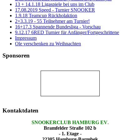
13 + 14.1.18 Ligaspiele bei uns im Club
17.08.2019 Speed - Turnier SNOOKER
1.9.18 Teamcup Rückholaktion
2+3.3.19 - 55 Teilnehmer am Turnier!
16+17.3 Spannende Bundesliga - Vorschau
9.12.17 6RED Turnier für Anfänger/Fortgeschrittene
Impressum
Ole verschenken zu Weihnachten
Sponsoren
Kontaktdaten
SNOOKERCLUB HAMBURG EV
.
Bramfelder Straße 102 b
- 1. Etage -
22305 Hamburg-Barmbek