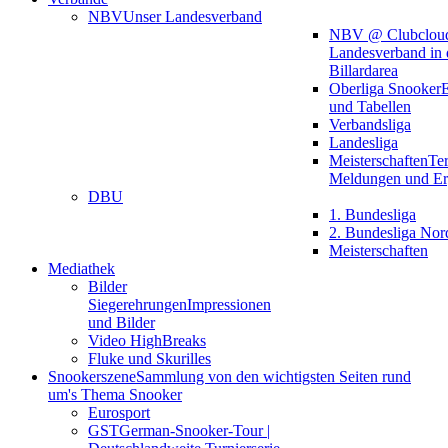
NBV
Unser Landesverband
NBV @ Clubclou
Landesverband in 
Billardarea
Oberliga Snooker
E
und Tabellen
Verbandsliga
Landesliga
Meisterschaften
Te
Meldungen und Er
DBU
1. Bundesliga
2. Bundesliga Nor
Meisterschaften
Mediathek
Bilder
Siegerehrungen
Impressionen
und Bilder
Video HighBreaks
Fluke und Skurilles
Snookerszene
Sammlung von den wichtigsten Seiten rund
um's Thema Snooker
Eurosport
GST
German-Snooker-Tour |