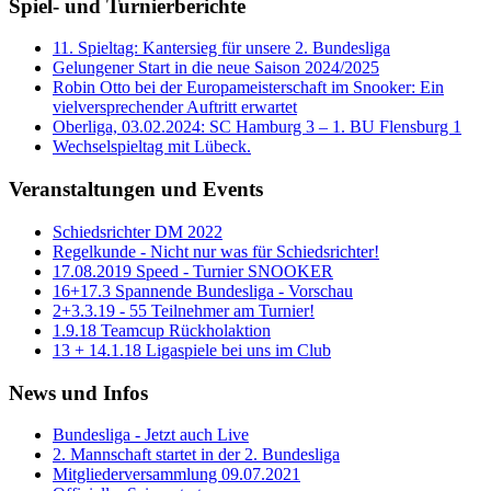
Spiel- und Turnierberichte
11. Spieltag: Kantersieg für unsere 2. Bundesliga
Gelungener Start in die neue Saison 2024/2025
Robin Otto bei der Europameisterschaft im Snooker: Ein
vielversprechender Auftritt erwartet
Oberliga, 03.02.2024: SC Hamburg 3 – 1. BU Flensburg 1
Wechselspieltag mit Lübeck.
Veranstaltungen und Events
Schiedsrichter DM 2022
Regelkunde - Nicht nur was für Schiedsrichter!
17.08.2019 Speed - Turnier SNOOKER
16+17.3 Spannende Bundesliga - Vorschau
2+3.3.19 - 55 Teilnehmer am Turnier!
1.9.18 Teamcup Rückholaktion
13 + 14.1.18 Ligaspiele bei uns im Club
News und Infos
Bundesliga - Jetzt auch Live
2. Mannschaft startet in der 2. Bundesliga
Mitgliederversammlung 09.07.2021