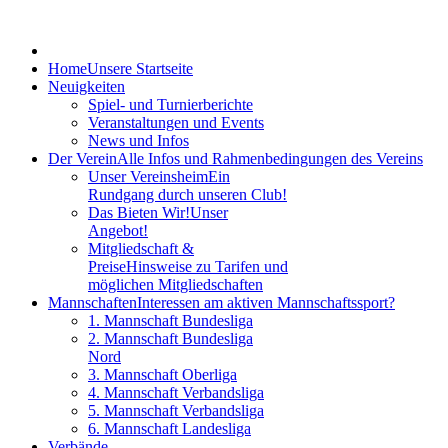
Home
Unsere Startseite
Neuigkeiten
Spiel- und Turnierberichte
Veranstaltungen und Events
News und Infos
Der Verein
Alle Infos und Rahmenbedingungen des Vereins
Unser Vereinsheim
Ein
Rundgang durch unseren Club!
Das Bieten Wir!
Unser
Angebot!
Mitgliedschaft &
Preise
Hinsweise zu Tarifen und
möglichen Mitgliedschaften
Mannschaften
Interessen am aktiven Mannschaftssport?
1. Mannschaft Bundesliga
2. Mannschaft Bundesliga
Nord
3. Mannschaft Oberliga
4. Mannschaft Verbandsliga
5. Mannschaft Verbandsliga
6. Mannschaft Landesliga
Verbände