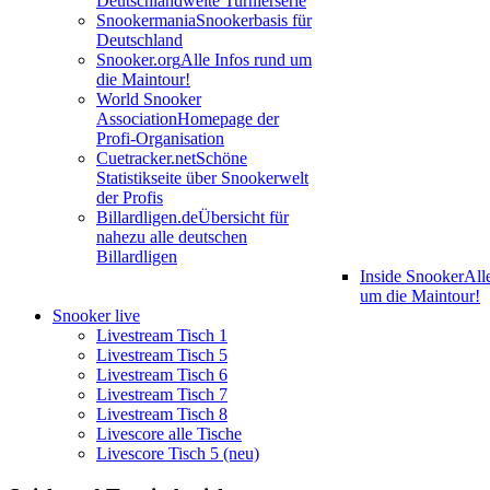
Deutschlandweite Turnierserie
Snookermania
Snookerbasis für
Deutschland
Snooker.org
Alle Infos rund um
die Maintour!
World Snooker
Association
Homepage der
Profi-Organisation
Cuetracker.net
Schöne
Statistikseite über Snookerwelt
der Profis
Billardligen.de
Übersicht für
nahezu alle deutschen
Billardligen
Inside Snooker
All
um die Maintour!
Snooker live
Livestream Tisch 1
Livestream Tisch 5
Livestream Tisch 6
Livestream Tisch 7
Livestream Tisch 8
Livescore alle Tische
Livescore Tisch 5 (neu)