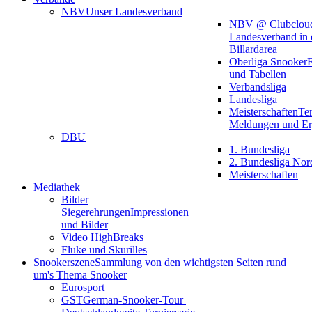
NBV
Unser Landesverband
NBV @ Clubclou
Landesverband in 
Billardarea
Oberliga Snooker
E
und Tabellen
Verbandsliga
Landesliga
Meisterschaften
Te
Meldungen und Er
DBU
1. Bundesliga
2. Bundesliga Nor
Meisterschaften
Mediathek
Bilder
Siegerehrungen
Impressionen
und Bilder
Video HighBreaks
Fluke und Skurilles
Snookerszene
Sammlung von den wichtigsten Seiten rund
um's Thema Snooker
Eurosport
GST
German-Snooker-Tour |