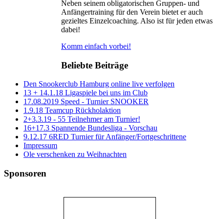
Neben seinem obligatorischen Gruppen- und
Anfängertraining für den Verein bietet er auch
gezieltes Einzelcoaching. Also ist für jeden etwas
dabei!
Komm einfach vorbei!
Beliebte Beiträge
Den Snookerclub Hamburg online live verfolgen
13 + 14.1.18 Ligaspiele bei uns im Club
17.08.2019 Speed - Turnier SNOOKER
1.9.18 Teamcup Rückholaktion
2+3.3.19 - 55 Teilnehmer am Turnier!
16+17.3 Spannende Bundesliga - Vorschau
9.12.17 6RED Turnier für Anfänger/Fortgeschrittene
Impressum
Ole verschenken zu Weihnachten
Sponsoren