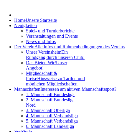
Home
Unsere Startseite
Neuigkeiten
Spiel- und Turnierberichte
Veranstaltungen und Events
News und Infos
Der Verein
Alle Infos und Rahmenbedingungen des Vereins
Unser Vereinsheim
Ein
Rundgang durch unseren Club!
Das Bieten Wir!
Unser
Angebot!
Mitgliedschaft &
Preise
Hinsweise zu Tarifen und
möglichen Mitgliedschaften
Mannschaften
Interessen am aktiven Mannschaftssport?
1. Mannschaft Bundesliga
2. Mannschaft Bundesliga
Nord
3. Mannschaft Oberliga
4. Mannschaft Verbandsliga
5. Mannschaft Verbandsliga
6. Mannschaft Landesliga
Verbände