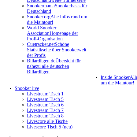
Deutschlandweite Turnierserie
Snookermania
Snookerbasis für
Deutschland
Snooker.org
Alle Infos rund um
die Maintour!
World Snooker
Association
Homepage der
Profi-Organisation
Cuetracker.net
Schöne
Statistikseite über Snookerwelt
der Profis
Billardligen.de
Übersicht für
nahezu alle deutschen
Billardligen
Inside Snooker
All
um die Maintour!
Snooker live
Livestream Tisch 1
Livestream Tisch 5
Livestream Tisch 6
Livestream Tisch 7
Livestream Tisch 8
Livescore alle Tische
Livescore Tisch 5 (neu)