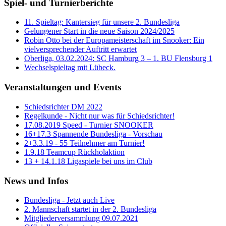
Spiel- und Turnierberichte
11. Spieltag: Kantersieg für unsere 2. Bundesliga
Gelungener Start in die neue Saison 2024/2025
Robin Otto bei der Europameisterschaft im Snooker: Ein
vielversprechender Auftritt erwartet
Oberliga, 03.02.2024: SC Hamburg 3 – 1. BU Flensburg 1
Wechselspieltag mit Lübeck.
Veranstaltungen und Events
Schiedsrichter DM 2022
Regelkunde - Nicht nur was für Schiedsrichter!
17.08.2019 Speed - Turnier SNOOKER
16+17.3 Spannende Bundesliga - Vorschau
2+3.3.19 - 55 Teilnehmer am Turnier!
1.9.18 Teamcup Rückholaktion
13 + 14.1.18 Ligaspiele bei uns im Club
News und Infos
Bundesliga - Jetzt auch Live
2. Mannschaft startet in der 2. Bundesliga
Mitgliederversammlung 09.07.2021