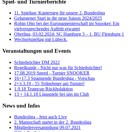
Spiel- und Turnierberichte
11. Spieltag: Kantersieg für unsere 2. Bundesliga
Gelungener Start in die neue Saison 2024/2025
Robin Otto bei der Europameisterschaft im Snooker: Ein
vielversprechender Auftritt erwartet
Oberliga, 03.02.2024: SC Hamburg 3 – 1. BU Flensburg 1
Wechselspieltag mit Lübeck.
Veranstaltungen und Events
Schiedsrichter DM 2022
Regelkunde - Nicht nur was für Schiedsrichter!
17.08.2019 Speed - Turnier SNOOKER
16+17.3 Spannende Bundesliga - Vorschau
2+3.3.19 - 55 Teilnehmer am Turnier!
1.9.18 Teamcup Rückholaktion
13 + 14.1.18 Ligaspiele bei uns im Club
News und Infos
Bundesliga - Jetzt auch Live
2. Mannschaft startet in der 2. Bundesliga
Mitgliederversammlung 09.07.2021