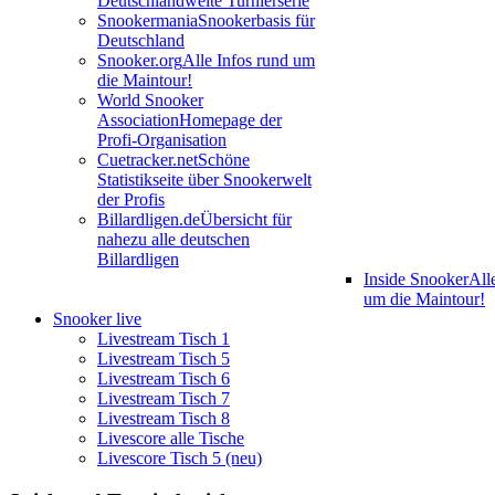
Deutschlandweite Turnierserie
Snookermania
Snookerbasis für
Deutschland
Snooker.org
Alle Infos rund um
die Maintour!
World Snooker
Association
Homepage der
Profi-Organisation
Cuetracker.net
Schöne
Statistikseite über Snookerwelt
der Profis
Billardligen.de
Übersicht für
nahezu alle deutschen
Billardligen
Inside Snooker
All
um die Maintour!
Snooker live
Livestream Tisch 1
Livestream Tisch 5
Livestream Tisch 6
Livestream Tisch 7
Livestream Tisch 8
Livescore alle Tische
Livescore Tisch 5 (neu)