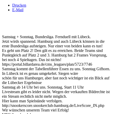
Drucken
E-Mail
Samstag + Sonntag, Bundesliga. Fernduell mit Lübeck.
Jetzt wirds spannend. Hamburg und auch Lübeck können in die
erste Bundesliga aufsteigen. Nur einer von beiden kann es tun!
Es geht um Platz 2! Den gilt es zu erreichen. Beide Teams sind
Punktgleich auf Platz 2 und 3. Hamburg hat 2 Frames Vorsprung,
bei noch 4 Spieltagen. Das ist nichts!
https://portal.billardarea.de/cms_leagues/plan/5723/7746
Samstag kommt der Tabellenführer Essen zu uns. Sonntag Gifhorn.
In Lübeck ist es genau umgekehrt. Siegen wäre
schön für uns Hamburger, aber fast noch wichtiger ist ein Blick auf
die Lübecker Ergebnisse
Samstag ab 14 Uhr bei uns. Sonnstag, Start 11 Uhr
Livestream gibt es leider nicht. Wegen der verkauften Bildrechte ist
ein Stream rechtlich nicht mehr möglich.
Hier kann man Spielstände verfolgen.
http://snookerscore.snookerclub-hamburg.de/LiveScore_IN.php
Wir wünschen unserem Team viel Erfolg!