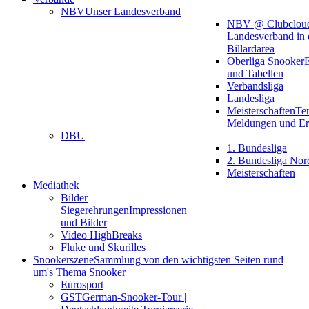
NBV
Unser Landesverband
NBV @ Clubclou
Landesverband in 
Billardarea
Oberliga Snooker
E
und Tabellen
Verbandsliga
Landesliga
Meisterschaften
Te
Meldungen und Er
DBU
1. Bundesliga
2. Bundesliga Nor
Meisterschaften
Mediathek
Bilder
Siegerehrungen
Impressionen
und Bilder
Video HighBreaks
Fluke und Skurilles
Snookerszene
Sammlung von den wichtigsten Seiten rund
um's Thema Snooker
Eurosport
GST
German-Snooker-Tour |