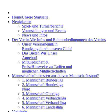
Home
Unsere Startseite
Neuigkeiten
Spiel- und Turnierberichte
Veranstaltungen und Events
News und Infos
Der Verein
Alle Infos und Rahmenbedingungen des Vereins
Unser Vereinsheim
Ein
Rundgang durch unseren Club!
Das Bieten Wir!
Unser
Angebot!
Mitgliedschaft &
Preise
Hinsweise zu Tarifen und
möglichen Mitgliedschaften
Mannschaften
Interessen am aktiven Mannschaftssport?
1. Mannschaft Bundesliga
2. Mannschaft Bundesliga
Nord
3. Mannschaft Oberliga
4. Mannschaft Verbandsliga
5. Mannschaft Verbandsliga
6. Mannschaft Landesliga
Verbände