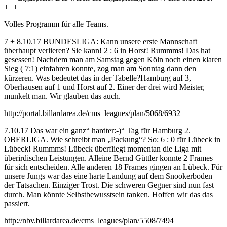
+++
Volles Programm für alle Teams.
7 + 8.10.17 BUNDESLIGA: Kann unsere erste Mannschaft
überhaupt verlieren? Sie kann! 2 : 6 in Horst! Rummms! Das hat
gesessen! Nachdem man am Samstag gegen Köln noch einen klaren
Sieg ( 7:1) einfahren konnte, zog man am Sonntag dann den
kürzeren. Was bedeutet das in der Tabelle?Hamburg auf 3,
Oberhausen auf 1 und Horst auf 2. Einer der drei wird Meister,
munkelt man. Wir glauben das auch.
http://portal.billardarea.de/cms_leagues/plan/5068/6932
7.10.17 Das war ein ganz“ hardter:-)“ Tag für Hamburg 2.
OBERLIGA. Wie schreibt man „Packung“? So: 6 : 0 für Lübeck in
Lübeck! Rummms! Lübeck überfliegt momentan die Liga mit
überirdischen Leistungen. Alleine Bernd Güttler konnte 2 Frames
für sich entscheiden. Alle anderen 18 Frames gingen an Lübeck. Für
unsere Jungs war das eine harte Landung auf dem Snookerboden
der Tatsachen. Einziger Trost. Die schweren Gegner sind nun fast
durch. Man könnte Selbstbewusstsein tanken. Hoffen wir das das
passiert.
http://nbv.billardarea.de/cms_leagues/plan/5508/7494