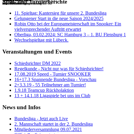
Willkommen im Snookerclub Hamburg e.V.
Die Batterie
Tisch 6
Die Batterie
Beliebte Trainingstische
Beliebte Trainingstische
Unser TV-Table Tisch 1
Unser TV-Table Tisch 1
The Cup Gallery
Spiel- und Turnierberichte
Tisch 9 bis 5
mit extra Tischheizung von oben
Tisch 5 bis 9
Jeden Mittwoch Snookertraining mit Ole
Jeden Mittwoch Snookertraining mit Ole
mit Live-Streaming
mit Live-Streaming
11. Spieltag: Kantersieg für unsere 2. Bundesliga
Gelungener Start in die neue Saison 2024/2025
Robin Otto bei der Europameisterschaft im Snooker: Ein
vielversprechender Auftritt erwartet
Oberliga, 03.02.2024: SC Hamburg 3 – 1. BU Flensburg 1
Wechselspieltag mit Lübeck.
Veranstaltungen und Events
Schiedsrichter DM 2022
Regelkunde - Nicht nur was für Schiedsrichter!
17.08.2019 Speed - Turnier SNOOKER
16+17.3 Spannende Bundesliga - Vorschau
2+3.3.19 - 55 Teilnehmer am Turnier!
1.9.18 Teamcup Rückholaktion
13 + 14.1.18 Ligaspiele bei uns im Club
News und Infos
Bundesliga - Jetzt auch Live
2. Mannschaft startet in der 2. Bundesliga
Mitgliederversammlung 09.07.2021