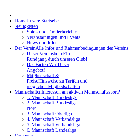
Home
Unsere Startseite
Neuigkeiten
Spiel- und Turnierberichte
Veranstaltungen und Events
News und Infos
Der Verein
Alle Infos und Rahmenbedingungen des Vereins
Unser Vereinsheim
Ein
Rundgang durch unseren Club!
Das Bieten Wir!
Unser
Angebot!
Mitgliedschaft &
Preise
Hinsweise zu Tarifen und
möglichen Mitgliedschaften
Mannschaften
Interessen am aktiven Mannschaftssport?
1. Mannschaft Bundesliga
2. Mannschaft Bundesliga
Nord
3. Mannschaft Oberliga
4. Mannschaft Verbandsliga
5. Mannschaft Verbandsliga
6. Mannschaft Landesliga
Verbände