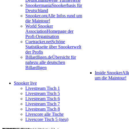
Deutschlandweite Turnierserie
Snookermania
Snookerbasis für
Deutschland
Snooker.org
Alle Infos rund um
die Maintour!
World Snooker
Association
Homepage der
Profi-Organisation
Cuetracker.net
Schöne
Statistikseite über Snookerwelt
der Profis
Billardligen.de
Übersicht für
nahezu alle deutschen
Billardligen
Inside Snooker
All
um die Maintour!
Snooker live
Livestream Tisch 1
Livestream Tisch 5
Livestream Tisch 6
Livestream Tisch 7
Livestream Tisch 8
Livescore alle Tische
Livescore Tisch 5 (neu)