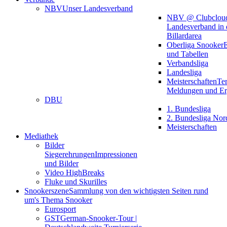
NBV
Unser Landesverband
NBV @ Clubclou
Landesverband in 
Billardarea
Oberliga Snooker
E
und Tabellen
Verbandsliga
Landesliga
Meisterschaften
Te
Meldungen und Er
DBU
1. Bundesliga
2. Bundesliga Nor
Meisterschaften
Mediathek
Bilder
Siegerehrungen
Impressionen
und Bilder
Video HighBreaks
Fluke und Skurilles
Snookerszene
Sammlung von den wichtigsten Seiten rund
um's Thema Snooker
Eurosport
GST
German-Snooker-Tour |