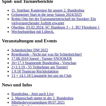
Spiel- und Turnierberichte
11. Spieltag: Kantersieg für unsere 2. Bundesliga
Gelungener Start in die neue Saison 2024/2025
Robin Otto bei der Europameisterschaft im Snooker: Ein
vielversprechender Auftritt erwartet
Oberliga, 03.02.2024: SC Hamburg 3 – 1. BU Flensburg 1
Wechselspieltag mit Lübeck.
Veranstaltungen und Events
Schiedsrichter DM 2022
Regelkunde - Nicht nur was für Schiedsrichter!
17.08.2019 Speed - Turnier SNOOKER
16+17.3 Spannende Bundesliga - Vorschau
2+3.3.19 - 55 Teilnehmer am Turnier!
1.9.18 Teamcup Rückholaktion
13 + 14.1.18 Ligaspiele bei uns im Club
News und Infos
Bundesliga - Jetzt auch Live
2. Mannschaft startet in der 2. Bundesliga
Mitgliederversammlung 09.07.2021