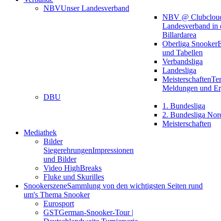
NBV
Unser Landesverband
NBV @ Clubclou
Landesverband in 
Billardarea
Oberliga Snooker
E
und Tabellen
Verbandsliga
Landesliga
Meisterschaften
Te
Meldungen und Er
DBU
1. Bundesliga
2. Bundesliga Nor
Meisterschaften
Mediathek
Bilder
Siegerehrungen
Impressionen
und Bilder
Video HighBreaks
Fluke und Skurilles
Snookerszene
Sammlung von den wichtigsten Seiten rund
um's Thema Snooker
Eurosport
GST
German-Snooker-Tour |