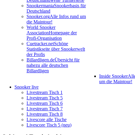
Deutschlandweite Turnierserie
Snookermania
Snookerbasis für
Deutschland
Snooker.org
Alle Infos rund um
die Maintour!
World Snooker
Association
Homepage der
Profi-Organisation
Cuetracker.net
Schöne
Statistikseite über Snookerwelt
der Profis
Billardligen.de
Übersicht für
nahezu alle deutschen
Billardligen
Inside Snooker
All
um die Maintour!
Snooker live
Livestream Tisch 1
Livestream Tisch 5
Livestream Tisch 6
Livestream Tisch 7
Livestream Tisch 8
Livescore alle Tische
Livescore Tisch 5 (neu)