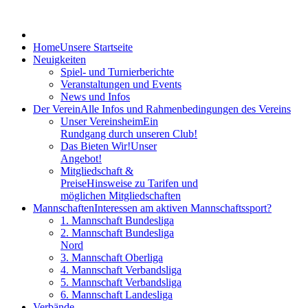
Home
Unsere Startseite
Neuigkeiten
Spiel- und Turnierberichte
Veranstaltungen und Events
News und Infos
Der Verein
Alle Infos und Rahmenbedingungen des Vereins
Unser Vereinsheim
Ein
Rundgang durch unseren Club!
Das Bieten Wir!
Unser
Angebot!
Mitgliedschaft &
Preise
Hinsweise zu Tarifen und
möglichen Mitgliedschaften
Mannschaften
Interessen am aktiven Mannschaftssport?
1. Mannschaft Bundesliga
2. Mannschaft Bundesliga
Nord
3. Mannschaft Oberliga
4. Mannschaft Verbandsliga
5. Mannschaft Verbandsliga
6. Mannschaft Landesliga
Verbände