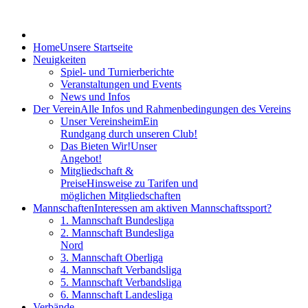
Home
Unsere Startseite
Neuigkeiten
Spiel- und Turnierberichte
Veranstaltungen und Events
News und Infos
Der Verein
Alle Infos und Rahmenbedingungen des Vereins
Unser Vereinsheim
Ein
Rundgang durch unseren Club!
Das Bieten Wir!
Unser
Angebot!
Mitgliedschaft &
Preise
Hinsweise zu Tarifen und
möglichen Mitgliedschaften
Mannschaften
Interessen am aktiven Mannschaftssport?
1. Mannschaft Bundesliga
2. Mannschaft Bundesliga
Nord
3. Mannschaft Oberliga
4. Mannschaft Verbandsliga
5. Mannschaft Verbandsliga
6. Mannschaft Landesliga
Verbände