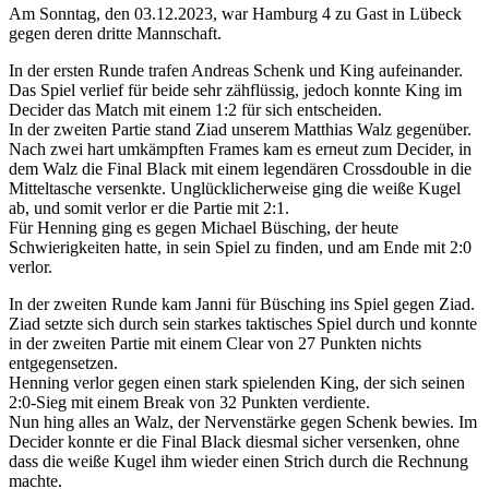
Am Sonntag, den 03.12.2023, war Hamburg 4 zu Gast in Lübeck
gegen deren dritte Mannschaft.
In der ersten Runde trafen Andreas Schenk und King aufeinander.
Das Spiel verlief für beide sehr zähflüssig, jedoch konnte King im
Decider das Match mit einem 1:2 für sich entscheiden.
In der zweiten Partie stand Ziad unserem Matthias Walz gegenüber.
Nach zwei hart umkämpften Frames kam es erneut zum Decider, in
dem Walz die Final Black mit einem legendären Crossdouble in die
Mitteltasche versenkte. Unglücklicherweise ging die weiße Kugel
ab, und somit verlor er die Partie mit 2:1.
Für Henning ging es gegen Michael Büsching, der heute
Schwierigkeiten hatte, in sein Spiel zu finden, und am Ende mit 2:0
verlor.
In der zweiten Runde kam Janni für Büsching ins Spiel gegen Ziad.
Ziad setzte sich durch sein starkes taktisches Spiel durch und konnte
in der zweiten Partie mit einem Clear von 27 Punkten nichts
entgegensetzen.
Henning verlor gegen einen stark spielenden King, der sich seinen
2:0-Sieg mit einem Break von 32 Punkten verdiente.
Nun hing alles an Walz, der Nervenstärke gegen Schenk bewies. Im
Decider konnte er die Final Black diesmal sicher versenken, ohne
dass die weiße Kugel ihm wieder einen Strich durch die Rechnung
machte.