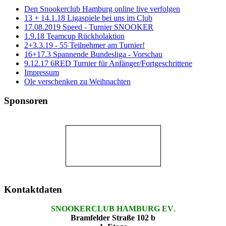
Den Snookerclub Hamburg online live verfolgen
13 + 14.1.18 Ligaspiele bei uns im Club
17.08.2019 Speed - Turnier SNOOKER
1.9.18 Teamcup Rückholaktion
2+3.3.19 - 55 Teilnehmer am Turnier!
16+17.3 Spannende Bundesliga - Vorschau
9.12.17 6RED Turnier für Anfänger/Fortgeschrittene
Impressum
Ole verschenken zu Weihnachten
Sponsoren
Kontaktdaten
SNOOKERCLUB HAMBURG EV
.
Bramfelder Straße 102 b