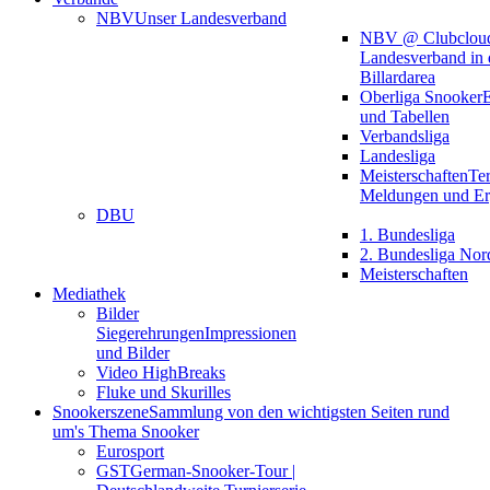
NBV
Unser Landesverband
NBV @ Clubclou
Landesverband in 
Billardarea
Oberliga Snooker
E
und Tabellen
Verbandsliga
Landesliga
Meisterschaften
Te
Meldungen und Er
DBU
1. Bundesliga
2. Bundesliga Nor
Meisterschaften
Mediathek
Bilder
Siegerehrungen
Impressionen
und Bilder
Video HighBreaks
Fluke und Skurilles
Snookerszene
Sammlung von den wichtigsten Seiten rund
um's Thema Snooker
Eurosport
GST
German-Snooker-Tour |