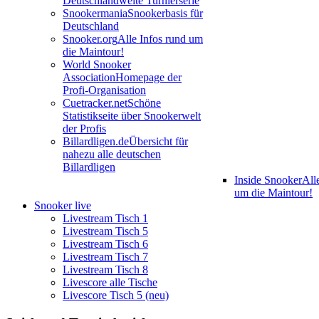
Deutschlandweite Turnierserie
Snookermania
Snookerbasis für
Deutschland
Snooker.org
Alle Infos rund um
die Maintour!
World Snooker
Association
Homepage der
Profi-Organisation
Cuetracker.net
Schöne
Statistikseite über Snookerwelt
der Profis
Billardligen.de
Übersicht für
nahezu alle deutschen
Billardligen
Inside Snooker
All
um die Maintour!
Snooker live
Livestream Tisch 1
Livestream Tisch 5
Livestream Tisch 6
Livestream Tisch 7
Livestream Tisch 8
Livescore alle Tische
Livescore Tisch 5 (neu)