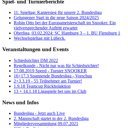
Spiel- und Turnierberichte
11. Spieltag: Kantersieg für unsere 2. Bundesliga
Gelungener Start in die neue Saison 2024/2025
Robin Otto bei der Europameisterschaft im Snooker: Ein
vielversprechender Auftritt erwartet
Oberliga, 03.02.2024: SC Hamburg 3 – 1. BU Flensburg 1
Wechselspieltag mit Lübeck.
Veranstaltungen und Events
Schiedsrichter DM 2022
Regelkunde - Nicht nur was für Schiedsrichter!
17.08.2019 Speed - Turnier SNOOKER
16+17.3 Spannende Bundesliga - Vorschau
2+3.3.19 - 55 Teilnehmer am Turnier!
1.9.18 Teamcup Rückholaktion
13 + 14.1.18 Ligaspiele bei uns im Club
News und Infos
Bundesliga - Jetzt auch Live
2. Mannschaft startet in der 2. Bundesliga
Mitgliederversammlung 09.07.2021