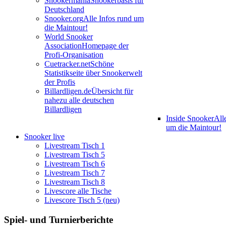
Snookermania
Snookerbasis für
Deutschland
Snooker.org
Alle Infos rund um
die Maintour!
World Snooker
Association
Homepage der
Profi-Organisation
Cuetracker.net
Schöne
Statistikseite über Snookerwelt
der Profis
Billardligen.de
Übersicht für
nahezu alle deutschen
Billardligen
Inside Snooker
All
um die Maintour!
Snooker live
Livestream Tisch 1
Livestream Tisch 5
Livestream Tisch 6
Livestream Tisch 7
Livestream Tisch 8
Livescore alle Tische
Livescore Tisch 5 (neu)
Spiel- und Turnierberichte