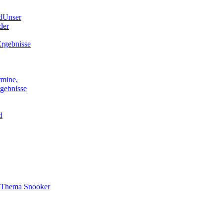
d
Unser
der
rgebnisse
rmine,
gebnisse
d
s Thema Snooker