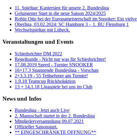
11. Spieltag: Kantersieg für unsere 2. Bundesliga
Gelungener Start in die neue Saison 2024/2025
Robin Otto bei der Europameisterschaft im Snooker: Ein vielver
Oberliga, 03.02.2024: SC Hamburg 3 – 1. BU Flensburg 1
Wechselspieltag mit Lübeck.
Veranstaltungen und Events
Schiedsrichter DM 2022
Regelkunde - Nicht nur was für Schiedsrichter!
17.08.2019 Speed - Turnier SNOOKER
16+17.3 Spannende Bundesliga - Vorschau
2+3.3.19 - 55 Teilnehmer am Turnier!
1.9.18 Teamcup Rückholaktion
13 + 14.1.18 Ligaspiele bei uns im Club
News und Infos
Bundesliga - Jetzt auch Live
2. Mannschaft startet in der 2. Bundesliga
Mitgliederversammlung 09.07.2021
Offizieller Saisonstart.
** EINGESCHRÄNKTE ÖFFNUNG**