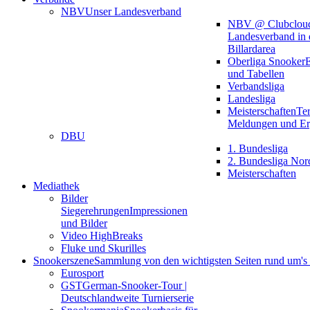
NBV
Unser Landesverband
NBV @ Clubclou
Landesverband in 
Billardarea
Oberliga Snooker
E
und Tabellen
Verbandsliga
Landesliga
Meisterschaften
Te
Meldungen und Er
DBU
1. Bundesliga
2. Bundesliga Nor
Meisterschaften
Mediathek
Bilder
Siegerehrungen
Impressionen
und Bilder
Video HighBreaks
Fluke und Skurilles
Snookerszene
Sammlung von den wichtigsten Seiten rund um'
Eurosport
GST
German-Snooker-Tour |
Deutschlandweite Turnierserie