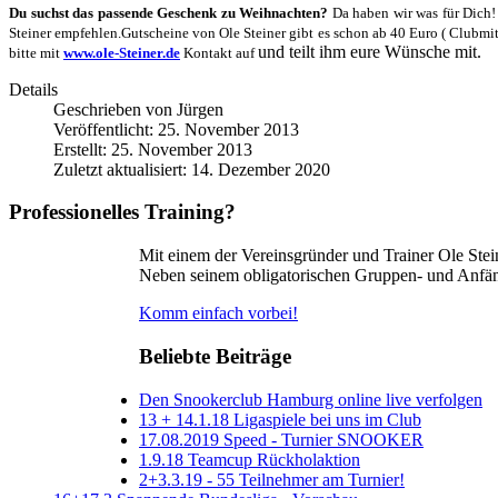
Du suchst das passende Geschenk zu Weihnachten?
Da haben wir was für Dich!
Steiner empfehlen.Gutscheine von Ole Steiner gibt es schon ab 40 Euro ( Clubmitg
und teilt ihm eure Wünsche mit.
bitte mit
www.ole-Steiner.de
Kontakt auf
Details
Geschrieben von
Jürgen
Veröffentlicht: 25. November 2013
Erstellt: 25. November 2013
Zuletzt aktualisiert: 14. Dezember 2020
Professionelles Training?
Mit einem der Vereinsgründer und Trainer Ole Stein
Neben seinem obligatorischen Gruppen- und Anfänger
Komm einfach vorbei!
Beliebte Beiträge
Den Snookerclub Hamburg online live verfolgen
13 + 14.1.18 Ligaspiele bei uns im Club
17.08.2019 Speed - Turnier SNOOKER
1.9.18 Teamcup Rückholaktion
2+3.3.19 - 55 Teilnehmer am Turnier!