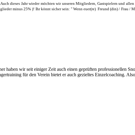
 Auch dieses Jahr wieder möchten wir unseren Mitgliedern, Gastspielern und alle
lieder minus 25% )! Ihr könnt sicher sein: " Wenn euer(re) Freund (din) / Frau / 
er haben wir seit einiger Zeit auch einen geprüften professionellen S
training für den Verein bietet er auch gezieltes Einzelcoaching. Also 