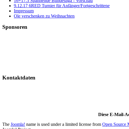
16+17.3 Spannende Bundesliga - Vorschau
9.12.17 6RED Turnier für Anfänger/Fortgeschrittene
Impressum
Ole verschenken zu Weihnachten
Sponsoren
Kontaktdaten
Diese E-Mail-Ad
The
Joomla!
name is used under a limited license from
Open Source M