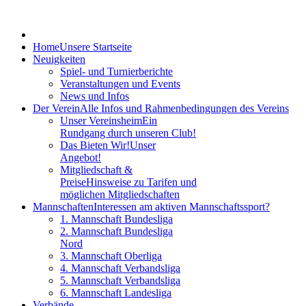
Home
Unsere Startseite
Neuigkeiten
Spiel- und Turnierberichte
Veranstaltungen und Events
News und Infos
Der Verein
Alle Infos und Rahmenbedingungen des Vereins
Unser Vereinsheim
Ein
Rundgang durch unseren Club!
Das Bieten Wir!
Unser
Angebot!
Mitgliedschaft &
Preise
Hinsweise zu Tarifen und
möglichen Mitgliedschaften
Mannschaften
Interessen am aktiven Mannschaftssport?
1. Mannschaft Bundesliga
2. Mannschaft Bundesliga
Nord
3. Mannschaft Oberliga
4. Mannschaft Verbandsliga
5. Mannschaft Verbandsliga
6. Mannschaft Landesliga
Verbände