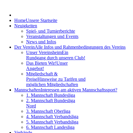
Home
Unsere Startseite
Neuigkeiten
Spiel- und Turnierberichte
Veranstaltungen und Events
News und Infos
Der Verein
Alle Infos und Rahmenbedingungen des Vereins
Unser Vereinsheim
Ein
Rundgang durch unseren Club!
Das Bieten Wir!
Unser
Angebot!
Mitgliedschaft &
Preise
Hinsweise zu Tarifen und
möglichen Mitgliedschaften
Mannschaften
Interessen am aktiven Mannschaftssport?
1. Mannschaft Bundesliga
2. Mannschaft Bundesliga
Nord
3. Mannschaft Oberliga
4. Mannschaft Verbandsliga
5. Mannschaft Verbandsliga
6. Mannschaft Landesliga
Verbände