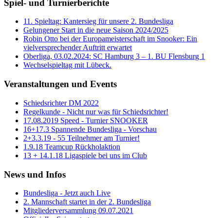
Spiel- und Turnierberichte
11. Spieltag: Kantersieg für unsere 2. Bundesliga
Gelungener Start in die neue Saison 2024/2025
Robin Otto bei der Europameisterschaft im Snooker: Ein
vielversprechender Auftritt erwartet
Oberliga, 03.02.2024: SC Hamburg 3 – 1. BU Flensburg 1
Wechselspieltag mit Lübeck.
Veranstaltungen und Events
Schiedsrichter DM 2022
Regelkunde - Nicht nur was für Schiedsrichter!
17.08.2019 Speed - Turnier SNOOKER
16+17.3 Spannende Bundesliga - Vorschau
2+3.3.19 - 55 Teilnehmer am Turnier!
1.9.18 Teamcup Rückholaktion
13 + 14.1.18 Ligaspiele bei uns im Club
News und Infos
Bundesliga - Jetzt auch Live
2. Mannschaft startet in der 2. Bundesliga
Mitgliederversammlung 09.07.2021