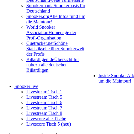
Deutschlandweite Turnierserie
Snookermania
Snookerbasis für
Deutschland
Snooker.org
Alle Infos rund um
die Maintour!
World Snooker
Association
Homepage der
Profi-Organisation
Cuetracker.net
Schöne
Statistikseite über Snookerwelt
der Profis
Billardligen.de
Übersicht für
nahezu alle deutschen
Billardligen
Inside Snooker
All
um die Maintour!
Snooker live
Livestream Tisch 1
Livestream Tisch 5
Livestream Tisch 6
Livestream Tisch 7
Livestream Tisch 8
Livescore alle Tische
Livescore Tisch 5 (neu)