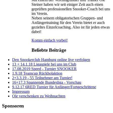
Steiner haben wir seit einiger Zeit auch einen
geprüften professionellen Snooker-Coach bei uns
im Verein.
Neben seinem obligatorischen Gruppen- und
Anfängertraining für den Verein bietet er auch
gezieltes Einzelcoaching. Also ist für jeden etwas
dabei!
Komm einfach vorbei!
Beliebte Beiträge
Den Snookerclub Hamburg online live verfolgen
13 + 14.1.18 Ligaspiele bei uns im Club
17.08.2019 Speed - Turnier SNOOKER
1.9.18 Teamcup Rückholaktion
2+3.3.19 - 55 Teilnehmer am Turnier!
16+17.3 Spannende Bundesliga - Vorschau
9.12.17 6RED Turnier für Anfänger/Fortgeschrittene
Impressum
Ole verschenken zu Weihnachten
Sponsoren