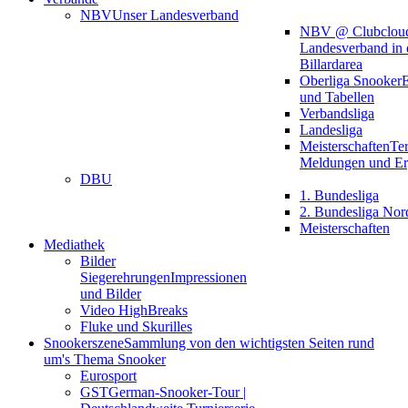
NBV
Unser Landesverband
NBV @ Clubclou
Landesverband in 
Billardarea
Oberliga Snooker
E
und Tabellen
Verbandsliga
Landesliga
Meisterschaften
Te
Meldungen und Er
DBU
1. Bundesliga
2. Bundesliga Nor
Meisterschaften
Mediathek
Bilder
Siegerehrungen
Impressionen
und Bilder
Video HighBreaks
Fluke und Skurilles
Snookerszene
Sammlung von den wichtigsten Seiten rund
um's Thema Snooker
Eurosport
GST
German-Snooker-Tour |