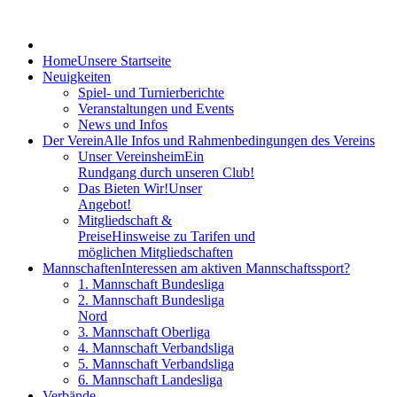
Home
Unsere Startseite
Neuigkeiten
Spiel- und Turnierberichte
Veranstaltungen und Events
News und Infos
Der Verein
Alle Infos und Rahmenbedingungen des Vereins
Unser Vereinsheim
Ein
Rundgang durch unseren Club!
Das Bieten Wir!
Unser
Angebot!
Mitgliedschaft &
Preise
Hinsweise zu Tarifen und
möglichen Mitgliedschaften
Mannschaften
Interessen am aktiven Mannschaftssport?
1. Mannschaft Bundesliga
2. Mannschaft Bundesliga
Nord
3. Mannschaft Oberliga
4. Mannschaft Verbandsliga
5. Mannschaft Verbandsliga
6. Mannschaft Landesliga
Verbände