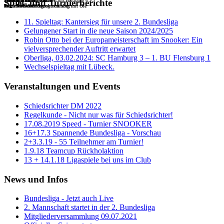
Willkommen im Snookerclub Hamburg e.V.
Die Batterie
Tisch 6
Die Batterie
Beliebte Trainingstische
Beliebte Trainingstische
Unser TV-Table Tisch 1
Unser TV-Table Tisch 1
The Cup Gallery
Spiel- und Turnierberichte
Tisch 9 bis 5
mit extra Tischheizung von oben
Tisch 5 bis 9
Jeden Mittwoch Snookertraining mit Ole
Jeden Mittwoch Snookertraining mit Ole
mit Live-Streaming
mit Live-Streaming
11. Spieltag: Kantersieg für unsere 2. Bundesliga
Gelungener Start in die neue Saison 2024/2025
Robin Otto bei der Europameisterschaft im Snooker: Ein
vielversprechender Auftritt erwartet
Oberliga, 03.02.2024: SC Hamburg 3 – 1. BU Flensburg 1
Wechselspieltag mit Lübeck.
Veranstaltungen und Events
Schiedsrichter DM 2022
Regelkunde - Nicht nur was für Schiedsrichter!
17.08.2019 Speed - Turnier SNOOKER
16+17.3 Spannende Bundesliga - Vorschau
2+3.3.19 - 55 Teilnehmer am Turnier!
1.9.18 Teamcup Rückholaktion
13 + 14.1.18 Ligaspiele bei uns im Club
News und Infos
Bundesliga - Jetzt auch Live
2. Mannschaft startet in der 2. Bundesliga
Mitgliederversammlung 09.07.2021