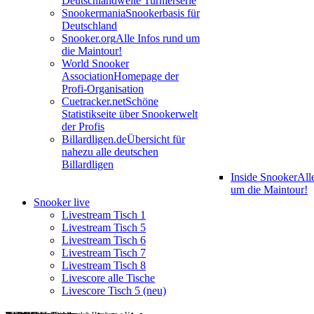
Deutschlandweite Turnierserie
Snookermania
Snookerbasis für
Deutschland
Snooker.org
Alle Infos rund um
die Maintour!
World Snooker
Association
Homepage der
Profi-Organisation
Cuetracker.net
Schöne
Statistikseite über Snookerwelt
der Profis
Billardligen.de
Übersicht für
nahezu alle deutschen
Billardligen
Inside Snooker
All
um die Maintour!
Snooker live
Livestream Tisch 1
Livestream Tisch 5
Livestream Tisch 6
Livestream Tisch 7
Livestream Tisch 8
Livescore alle Tische
Livescore Tisch 5 (neu)