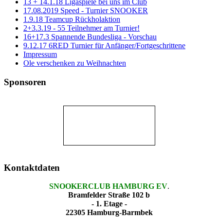
13 + 14.1.18 Ligaspiele bei uns im Club
17.08.2019 Speed - Turnier SNOOKER
1.9.18 Teamcup Rückholaktion
2+3.3.19 - 55 Teilnehmer am Turnier!
16+17.3 Spannende Bundesliga - Vorschau
9.12.17 6RED Turnier für Anfänger/Fortgeschrittene
Impressum
Ole verschenken zu Weihnachten
Sponsoren
Kontaktdaten
SNOOKERCLUB HAMBURG EV
.
Bramfelder Straße 102 b
- 1. Etage -
22305 Hamburg-Barmbek