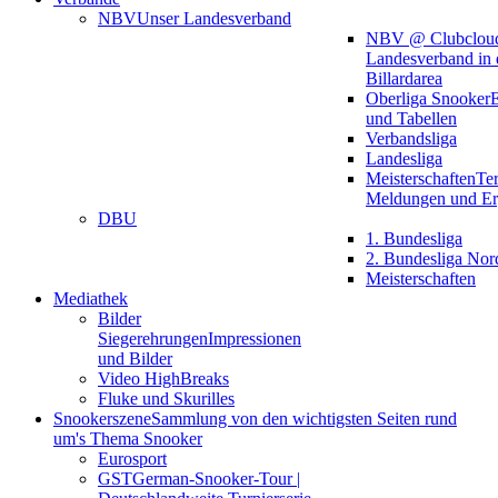
NBV
Unser Landesverband
NBV @ Clubclou
Landesverband in 
Billardarea
Oberliga Snooker
E
und Tabellen
Verbandsliga
Landesliga
Meisterschaften
Te
Meldungen und Er
DBU
1. Bundesliga
2. Bundesliga Nor
Meisterschaften
Mediathek
Bilder
Siegerehrungen
Impressionen
und Bilder
Video HighBreaks
Fluke und Skurilles
Snookerszene
Sammlung von den wichtigsten Seiten rund
um's Thema Snooker
Eurosport
GST
German-Snooker-Tour |