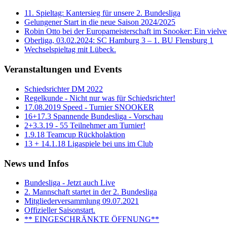
11. Spieltag: Kantersieg für unsere 2. Bundesliga
Gelungener Start in die neue Saison 2024/2025
Robin Otto bei der Europameisterschaft im Snooker: Ein vielver
Oberliga, 03.02.2024: SC Hamburg 3 – 1. BU Flensburg 1
Wechselspieltag mit Lübeck.
Veranstaltungen und Events
Schiedsrichter DM 2022
Regelkunde - Nicht nur was für Schiedsrichter!
17.08.2019 Speed - Turnier SNOOKER
16+17.3 Spannende Bundesliga - Vorschau
2+3.3.19 - 55 Teilnehmer am Turnier!
1.9.18 Teamcup Rückholaktion
13 + 14.1.18 Ligaspiele bei uns im Club
News und Infos
Bundesliga - Jetzt auch Live
2. Mannschaft startet in der 2. Bundesliga
Mitgliederversammlung 09.07.2021
Offizieller Saisonstart.
** EINGESCHRÄNKTE ÖFFNUNG**