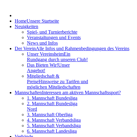
Home
Unsere Startseite
Neuigkeiten
Spiel- und Turnierberichte
Veranstaltungen und Events
News und Infos
Der Verein
Alle Infos und Rahmenbedingungen des Vereins
Unser Vereinsheim
Ein
Rundgang durch unseren Club!
Das Bieten Wir!
Unser
Angebot!
Mitgliedschaft &
Preise
Hinsweise zu Tarifen und
möglichen Mitgliedschaften
Mannschaften
Interessen am aktiven Mannschaftssport?
1. Mannschaft Bundesliga
2. Mannschaft Bundesliga
Nord
3. Mannschaft Oberliga
4. Mannschaft Verbandsliga
5. Mannschaft Verbandsliga
6. Mannschaft Landesliga
Verbände