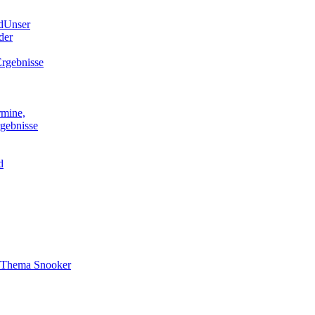
d
Unser
der
rgebnisse
rmine,
gebnisse
d
s Thema Snooker