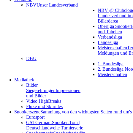
NBV
Unser Landesverband
NBV @ Clubclou
Landesverband in 
Billardarea
Oberliga Snooker
E
und Tabellen
Verbandsliga
Landesliga
Meisterschaften
Te
Meldungen und Er
DBU
1. Bundesliga
2. Bundesliga Nor
Meisterschaften
Mediathek
Bilder
Siegerehrungen
Impressionen
und Bilder
Video HighBreaks
Fluke und Skurilles
Snookerszene
Sammlung von den wichtigsten Seiten rund um'
Eurosport
GST
German-Snooker-Tour |
Deutschlandweite Turnierserie