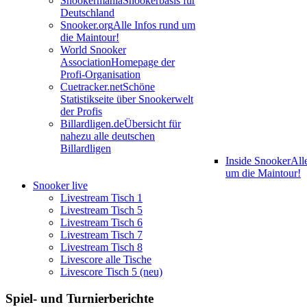
Snookermania
Snookerbasis für
Deutschland
Snooker.org
Alle Infos rund um
die Maintour!
World Snooker
Association
Homepage der
Profi-Organisation
Cuetracker.net
Schöne
Statistikseite über Snookerwelt
der Profis
Billardligen.de
Übersicht für
nahezu alle deutschen
Billardligen
Inside Snooker
All
um die Maintour!
Snooker live
Livestream Tisch 1
Livestream Tisch 5
Livestream Tisch 6
Livestream Tisch 7
Livestream Tisch 8
Livescore alle Tische
Livescore Tisch 5 (neu)
Spiel- und Turnierberichte