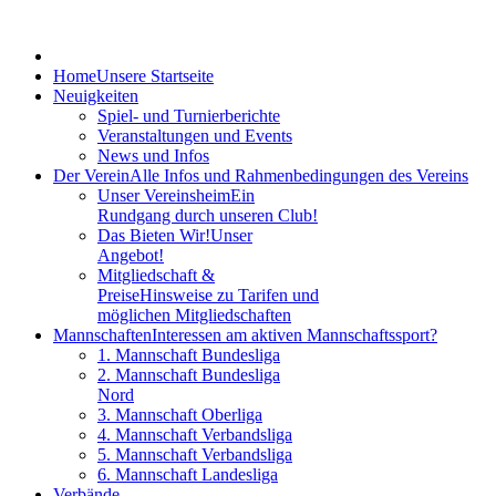
Home
Unsere Startseite
Neuigkeiten
Spiel- und Turnierberichte
Veranstaltungen und Events
News und Infos
Der Verein
Alle Infos und Rahmenbedingungen des Vereins
Unser Vereinsheim
Ein
Rundgang durch unseren Club!
Das Bieten Wir!
Unser
Angebot!
Mitgliedschaft &
Preise
Hinsweise zu Tarifen und
möglichen Mitgliedschaften
Mannschaften
Interessen am aktiven Mannschaftssport?
1. Mannschaft Bundesliga
2. Mannschaft Bundesliga
Nord
3. Mannschaft Oberliga
4. Mannschaft Verbandsliga
5. Mannschaft Verbandsliga
6. Mannschaft Landesliga
Verbände