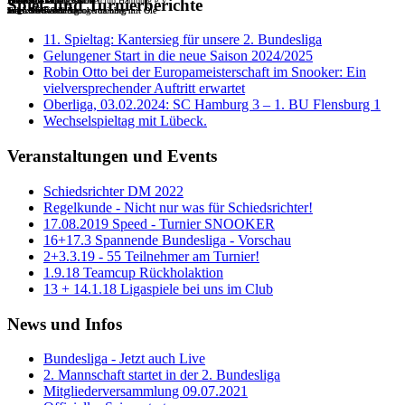
Willkommen im Snookerclub Hamburg e.V.
Die Batterie
Tisch 6
Die Batterie
Beliebte Trainingstische
Beliebte Trainingstische
Unser TV-Table Tisch 1
Unser TV-Table Tisch 1
The Cup Gallery
Spiel- und Turnierberichte
Tisch 9 bis 5
mit extra Tischheizung von oben
Tisch 5 bis 9
Jeden Mittwoch Snookertraining mit Ole
Jeden Mittwoch Snookertraining mit Ole
mit Live-Streaming
mit Live-Streaming
11. Spieltag: Kantersieg für unsere 2. Bundesliga
Gelungener Start in die neue Saison 2024/2025
Robin Otto bei der Europameisterschaft im Snooker: Ein
vielversprechender Auftritt erwartet
Oberliga, 03.02.2024: SC Hamburg 3 – 1. BU Flensburg 1
Wechselspieltag mit Lübeck.
Veranstaltungen und Events
Schiedsrichter DM 2022
Regelkunde - Nicht nur was für Schiedsrichter!
17.08.2019 Speed - Turnier SNOOKER
16+17.3 Spannende Bundesliga - Vorschau
2+3.3.19 - 55 Teilnehmer am Turnier!
1.9.18 Teamcup Rückholaktion
13 + 14.1.18 Ligaspiele bei uns im Club
News und Infos
Bundesliga - Jetzt auch Live
2. Mannschaft startet in der 2. Bundesliga
Mitgliederversammlung 09.07.2021