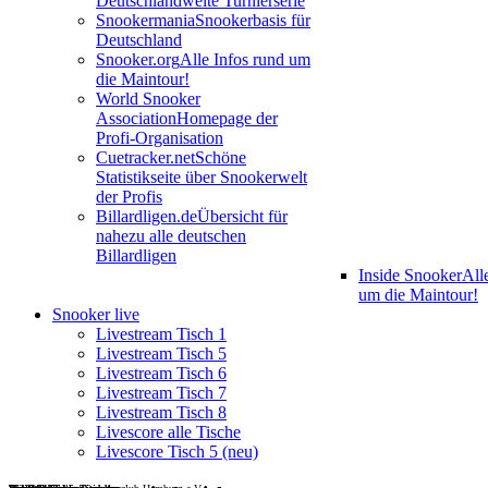
Deutschlandweite Turnierserie
Snookermania
Snookerbasis für
Deutschland
Snooker.org
Alle Infos rund um
die Maintour!
World Snooker
Association
Homepage der
Profi-Organisation
Cuetracker.net
Schöne
Statistikseite über Snookerwelt
der Profis
Billardligen.de
Übersicht für
nahezu alle deutschen
Billardligen
Inside Snooker
All
um die Maintour!
Snooker live
Livestream Tisch 1
Livestream Tisch 5
Livestream Tisch 6
Livestream Tisch 7
Livestream Tisch 8
Livescore alle Tische
Livescore Tisch 5 (neu)