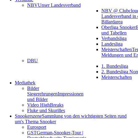
NBV
Unser Landesverband
NBV @ Clubclou
Landesverband in 
Billardarea
Oberliga Snooker
E
und Tabellen
Verbandsliga
Landesliga
Meisterschaften
Te
Meldungen und Er
DBU
1. Bundesliga
2. Bundesliga Nor
Meisterschaften
Mediathek
Bilder
Siegerehrungen
Impressionen
und Bilder
Video HighBreaks
Fluke und Skurilles
Snookerszene
Sammlung von den wichtigsten Seiten rund
um's Thema Snooker
Eurosport
GST
German-Snooker-Tour |