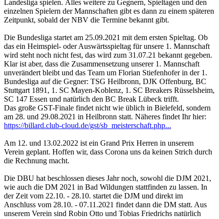
Landesliga spielen. Alles weitere zu Gegnern, Spieltagen und den
einzelnen Spielern der Mannschaften gibt es dann zu einem späteren
Zeitpunkt, sobald der NBV die Termine bekannt gibt.
Die Bundesliga startet am 25.09.2021 mit dem ersten Spieltag. Ob
das ein Heimspiel- oder Auswärtsspieltag für unsere 1. Mannschaft
wird steht noch nicht fest, das wird zum 31.07.21 bekannt gegeben.
Klar ist aber, dass die Zusammensetzung unserer 1. Mannschaft
unverändert bleibt und das Team um Florian Stiefenhofer in der 1.
Bundesliga auf die Gegner: TSG Heilbronn, DJK Offenburg, BC
Stuttgart 1891, 1. SC Mayen-Koblenz, 1. SC Breakers Rüsselsheim,
SC 147 Essen und natürlich den BC Break Lübeck trifft.
Das große GST-Finale findet nicht wie üblich in Bielefeld, sondern
am 28. und 29.08.2021 in Heilbronn statt. Näheres findet Ihr hier:
https://billard.club-cloud.de/gst/sb_meisterschaft.php...
Am 12. und 13.02.2022 ist ein Grand Prix Herren in unserem
Verein geplant. Hoffen wir, dass Corona uns da keinen Strich durch
die Rechnung macht.
Die DBU hat beschlossen dieses Jahr noch, sowohl die DJM 2021,
wie auch die DM 2021 in Bad Wildungen stattfinden zu lassen. In
der Zeit vom 22.10. - 28.10. startet die DJM und direkt im
Anschluss vom 28.10. - 07.11.2021 findet dann die DM statt. Aus
unserem Verein sind Robin Otto und Tobias Friedrichs natürlich